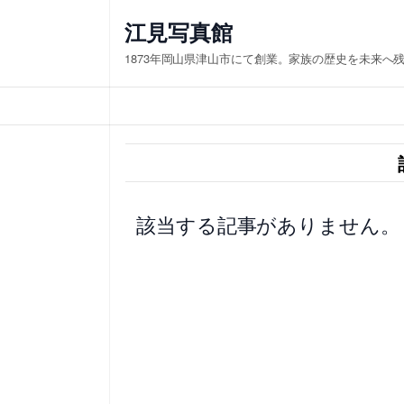
内
江見写真館
容
1873年岡山県津山市にて創業。家族の歴史を未来へ
を
ス
キ
ッ
プ
該当する記事がありません。