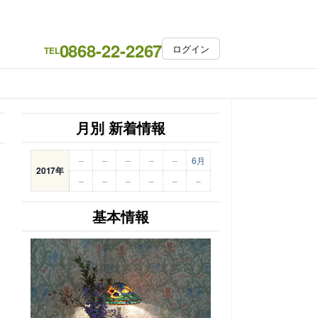
0868-22-2267
ログイン
TEL
月別 新着情報
–
–
–
–
–
6月
2017年
–
–
–
–
–
–
基本情報