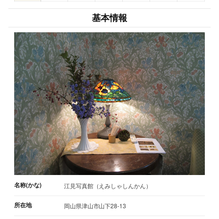
基本情報
名称(かな)
江見写真館（えみしゃしんかん）
所在地
岡山県津山市山下28-13