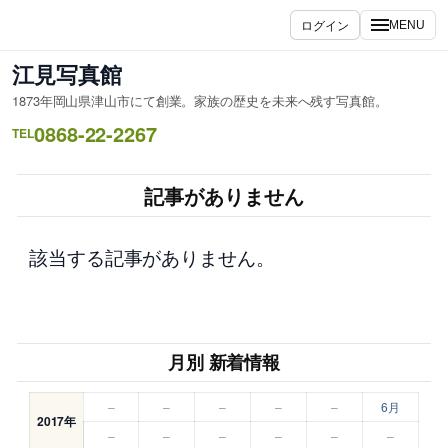
内
ログイン
MENU
容
を
江見写真館
ス
1873年岡山県津山市にて創業。家族の歴史を未来へ残す写真館。
キ
0868-22-2267
ッ
TEL
プ
記事がありません
該当する記事がありません。
月別 新着情報
–
–
–
–
–
6月
2017年
–
–
–
–
–
–