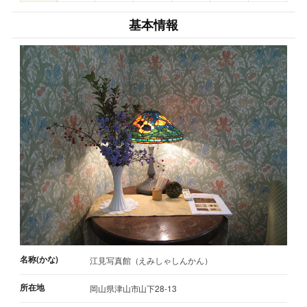
基本情報
名称(かな)
江見写真館（えみしゃしんかん）
所在地
岡山県津山市山下28-13