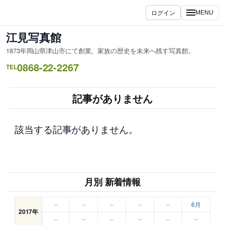
内
ログイン
MENU
容
を
江見写真館
ス
1873年岡山県津山市にて創業。家族の歴史を未来へ残す写真館。
キ
0868-22-2267
ッ
TEL
プ
記事がありません
該当する記事がありません。
月別 新着情報
–
–
–
–
–
6月
2017年
–
–
–
–
–
–