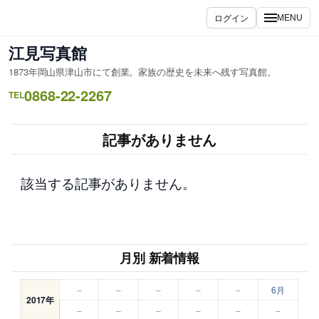
内
ログイン
MENU
容
を
江見写真館
ス
1873年岡山県津山市にて創業。家族の歴史を未来へ残す写真館。
キ
0868-22-2267
ッ
TEL
プ
記事がありません
該当する記事がありません。
月別 新着情報
–
–
–
–
–
6月
2017年
–
–
–
–
–
–