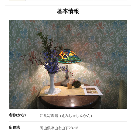
基本情報
名称(かな)
江見写真館（えみしゃしんかん）
所在地
岡山県津山市山下28-13