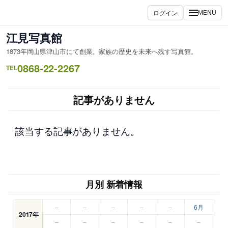
内
ログイン
MENU
容
を
江見写真館
ス
1873年岡山県津山市にて創業。家族の歴史を未来へ残す写真館。
キ
0868-22-2267
ッ
TEL
プ
記事がありません
該当する記事がありません。
月別 新着情報
–
–
–
–
–
6月
2017年
–
–
–
–
–
–