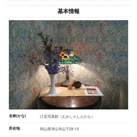
基本情報
名称(かな)
江見写真館（えみしゃしんかん）
所在地
岡山県津山市山下28-13