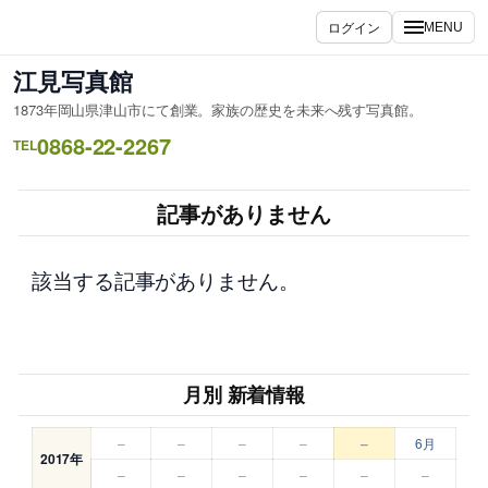
内
ログイン
MENU
容
を
江見写真館
ス
1873年岡山県津山市にて創業。家族の歴史を未来へ残す写真館。
キ
0868-22-2267
ッ
TEL
プ
記事がありません
該当する記事がありません。
月別 新着情報
–
–
–
–
–
6月
2017年
–
–
–
–
–
–