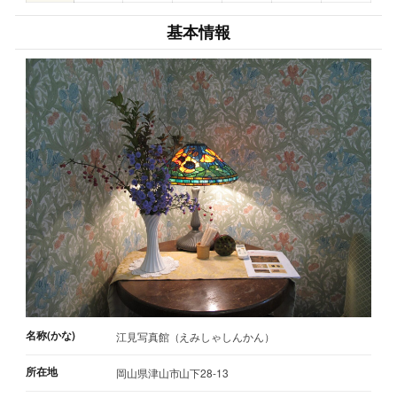
基本情報
名称(かな)
江見写真館（えみしゃしんかん）
所在地
岡山県津山市山下28-13